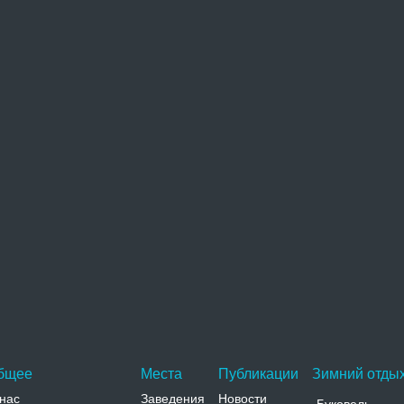
мя
кст комментария
оверочный код(нажмите на картинку, чтобы обновить текст)
бщее
Места
Публикации
Зимний отдых
нас
Заведения
Новости