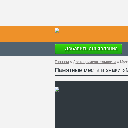
Добавить объявление
Главная
»
Достопримечательности
»
Музе
Памятные места и знаки «
Ад
GP
Ко
Те
Са