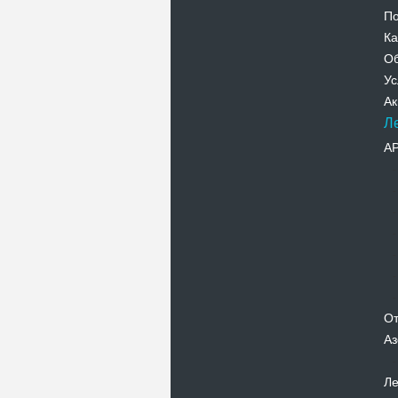
По
Ка
Об
Ус
Ак
Л
А
От
Аз
Ле