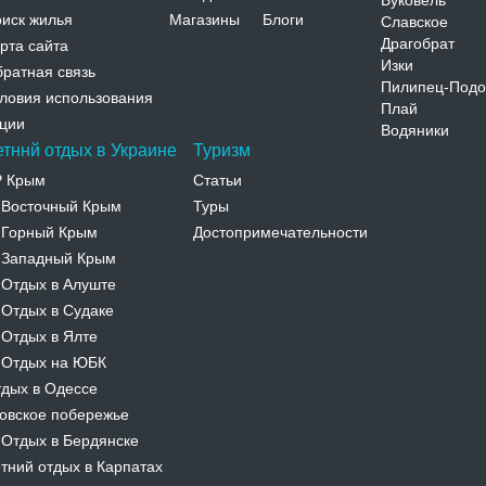
Буковель
иск жилья
Магазины
Блоги
Славское
Драгобрат
рта сайта
Изки
ратная связь
Пилипец-Подо
ловия использования
Плай
ции
Водяники
етннй отдых в Украине
Туризм
Р Крым
Статьи
Восточный Крым
Туры
-
Горный Крым
Достопримечательности
-
Западный Крым
-
Отдых в Алуште
-
Отдых в Судаке
-
Отдых в Ялте
-
Отдых на ЮБК
-
дых в Одессе
овское побережье
Отдых в Бердянске
-
тний отдых в Карпатах