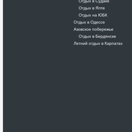
Отдых в Судаке
-
Отдых в Ялте
-
Отдых на ЮБК
-
Отдых в Одессе
Азовское побережье
Отдых в Бердянске
-
Летний отдых в Карпатах
Новости
В Киевском музеи авиации
пройдет развлекательно-
просветительский проект
Самальот Фест 3
17.05.16