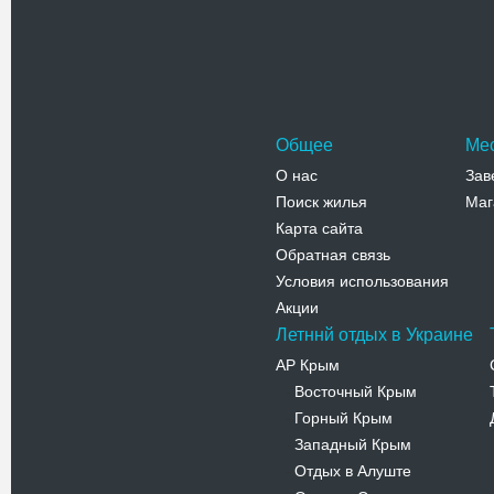
Основным
Адрес:
у
Черняховс
Телефо
Общее
Ме
О нас
Зав
Поиск жилья
Маг
Карта сайта
Обратная связь
Условия использования
Акции
Летннй отдых в Украине
АР Крым
Восточный Крым
-
Горный Крым
-
Западный Крым
-
Отдых в Алуште
-