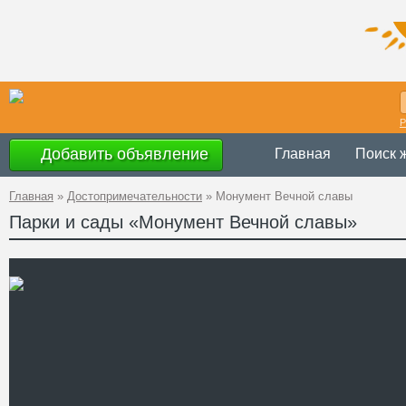
Р
Добавить объявление
Главная
Поиск 
Главная
»
Достопримечательности
»
Монумент Вечной славы
Парки и сады «Монумент Вечной славы»
Украина
,
Житом
Адрес
53-67
GPS
50°14'37''N, 28°
Координаты
Телефон
Сайт
Смотреть отзывы