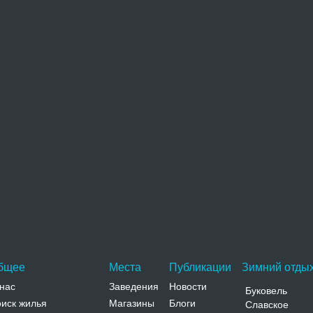
мя
кст комментария
оверочный код(нажмите на картинку, чтобы обновить текст)
бщее
Места
Публикации
Зимний отдых
нас
Заведения
Новости
Буковель
иск жилья
Магазины
Блоги
Славское