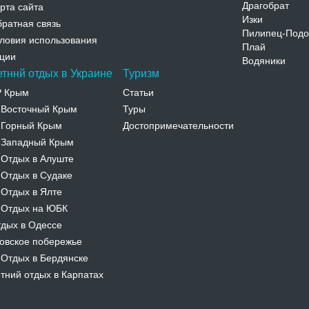
Драгобрат
рта сайта
Изки
ратная связь
Пилипец-Подо
ловия использования
Плай
ции
Водяники
етннй отдых в Украине
Туризм
Р Крым
Статьи
Восточный Крым
Туры
-
Горный Крым
Достопримечательности
-
Западный Крым
-
Отдых в Алуште
-
Отдых в Судаке
-
Отдых в Ялте
-
Отдых на ЮБК
-
дых в Одессе
овское побережье
Отдых в Бердянске
-
тний отдых в Карпатах