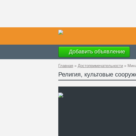
Добавить объявление
Главная
»
Достопримечательности
»
Миха
Религия, культовые соору
Ад
GP
Те
Са
Ми
по