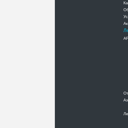
Ка
Об
Ус
Ак
Л
А
От
Аз
Ле