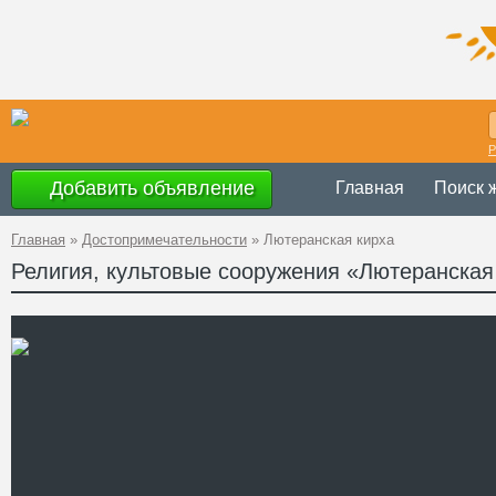
Р
Добавить объявление
Главная
Поиск 
Главная
»
Достопримечательности
»
Лютеранская кирха
Религия, культовые сооружения «Лютеранская
Украина
,
АР К
Адрес
13
GPS
44°50'38''N, 34°
Координаты
Телефон
Сайт
Смотреть отзывы