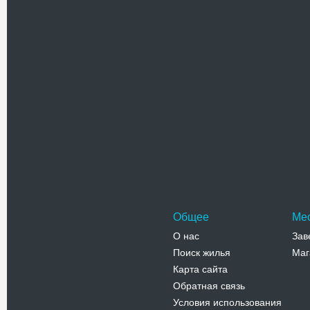
результа
Адрес:
Г
Гора Алча
Телефо
Церковь
Храм свя
холме в 
Его пост
Адрес:
у
Черноморс
Телефо
Общее
Ме
О нас
Зав
Поиск жилья
Маг
Карта сайта
Обратная связь
Условия использования