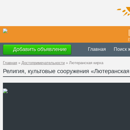
Р
Добавить объявление
Главная
Поиск 
Главная
»
Достопримечательности
»
Лютеранская кирха
Религия, культовые сооружения «Лютеранская
Украина
,
Волынс
Адрес
(Караимская 16)
GPS
50°44'16''N, 25°1
Координаты
Телефон
www.kirche.lutsk.
Сайт
Смотреть отзывы