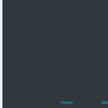
Покровс
Покровск
действую
Была осн
Адрес:
у
Луцк, ул. 
Телефо
Крестов
Церковь 
была пос
храм. В 
Адрес:
у
Галицкого,
Телефо
Общее
Ме