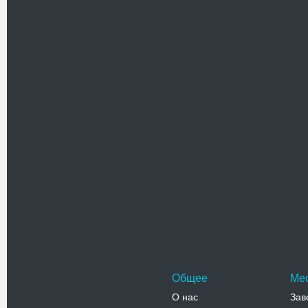
Собор свя
Собор свя
православ
херсонеск
Адрес:
у
Телефо
Армянска
Церковь Су
расположе
глубине з
Адрес:
у
ул. Интер
Телефо
Общее
Ме
О нас
Зав