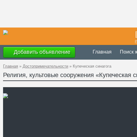
Р
Добавить объявление
Главная
Поиск 
Главная
»
Достопримечательности
»
Купеческая синагога
Религия, культовые сооружения «Купеческая с
Украина
,
АР Кры
Адрес
ул. Тучина)
GPS
45°11'53"N, 33°22
Координаты
Телефон
Сайт
Смотреть отзывы