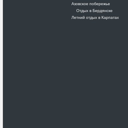
Азовское побережье
Отдых в Бердянске
-
Летний отдых в Карпатах
Новости
В Киевском музеи авиации
пройдет развлекательно-
просветительский проект
Самальот Фест 3
17.05.16
Самальот Фест 3 в
Государственном Музее Авиации.
“#Самальот_fest 3” – масштабный
развлекательно-
просветительский…