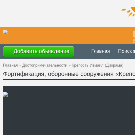
Р
Добавить объявление
Главная
Поиск 
Главная
»
Достопримечательности
»
Крепость Измаил (Диорама)
Фортификация, оборонные сооружения «Крепо
Украина
,
Одес
Адрес
45°20'21''N, 28
GPS Координаты
+38 (04841) 2-
Телефон
http://hero.izma
Сайт
Смотреть отзывы
Остатки крепости Измаил, 