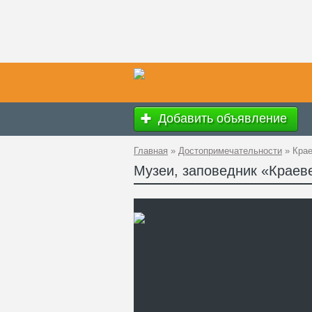
Добавить объявление
Главная
»
Достопримечательности
»
Крае
Музеи, заповедник «Краев
Ад
GP
Те
Са
Ск
ст