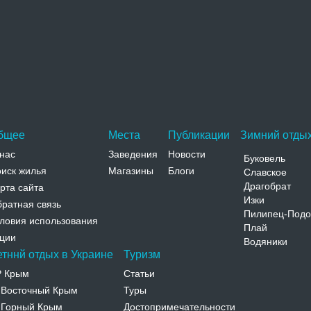
Остров Джарылгач
Крупнейший остров Джарылгач, территория которого
с 2009 года объявлена природным парком,
расположен в Черном море…
Адрес:
о. Джарылгач Херсонская, Скадовск, о.
Джарылгач
Телефон:
бщее
Места
Публикации
Зимний отдых
нас
Заведения
Новости
Буковель
иск жилья
Магазины
Блоги
Славское
Драгобрат
рта сайта
Изки
ратная связь
Пилипец-Подо
ловия использования
Плай
ции
Водяники
етннй отдых в Украине
Туризм
Р Крым
Статьи
Восточный Крым
Туры
-
Горный Крым
Достопримечательности
-