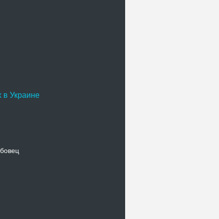
 в Украине
бовец