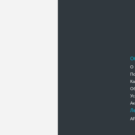
О
О 
По
Ка
Об
Ус
Ак
Л
А