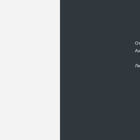
От
Аз
Ле
Новости
В Киевском музеи авиации
пройдет развлекательно-