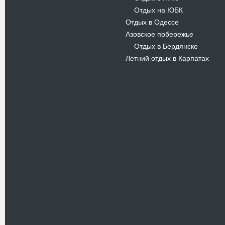
Отдых на ЮБК
-
Отдых в Одессе
Азовское побережье
Отдых в Бердянске
-
Летний отдых в Карпатах
Новости
В Киевском музеи авиации
пройдет развлекательно-
просветительский проект
Самальот Фест 3
17.05.16
Самальот Фест 3 в