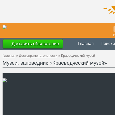
Р
Добавить объявление
Главная
Поиск 
Главная
»
Достопримечательности
»
Краеведческий музей
Музеи, заповедник «Краеведческий музей»
каждый день с 
Время работы
Украина
,
Сумс
Адрес
51°14'20.7"N 3
A PHP Error was e
Severity: Notice
GPS Координаты
Message: Undefined 
Filename: attraction
Line Number: 62
" />
+38 (05447) 2-
Телефон