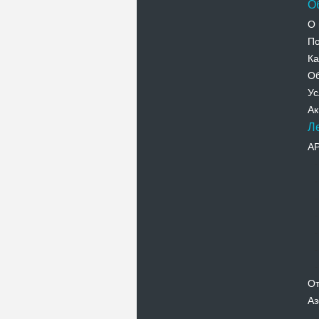
О
О 
По
Ка
Об
Ус
Ак
Л
А
От
Аз