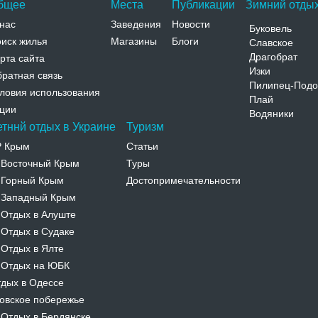
бщее
Места
Публикации
Зимний отдых
нас
Заведения
Новости
Буковель
иск жилья
Магазины
Блоги
Славское
Драгобрат
рта сайта
Изки
ратная связь
Пилипец-Подо
ловия использования
Плай
ции
Водяники
етннй отдых в Украине
Туризм
Р Крым
Статьи
Восточный Крым
Туры
-
Горный Крым
Достопримечательности
-
Западный Крым
-
Отдых в Алуште
-
Отдых в Судаке
-
Отдых в Ялте
-
Отдых на ЮБК
-
дых в Одессе
овское побережье
Отдых в Бердянске
-