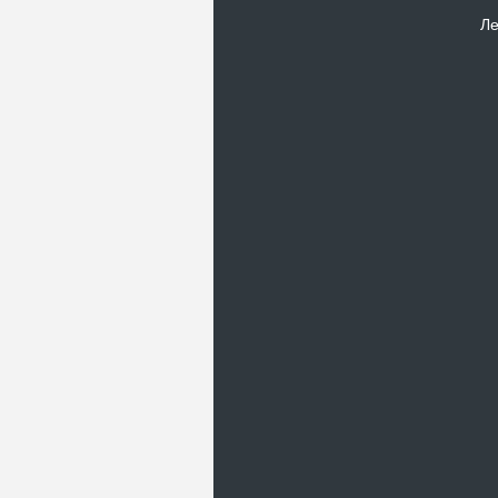
Ле
Новости
В Киевском музеи авиации
пройдет развлекательно-
просветительский проект
Самальот Фест 3
17.05.16
Самальот Фест 3 в
Государственном Музее Авиации.
“#Самальот_fest 3” – масштабный
развлекательно-
просветительский…