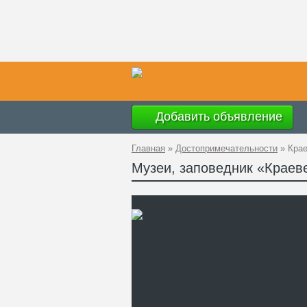
Добавить объявление
Главная
»
Достопримечательности
»
Крае
Музеи, заповедник «Краев
Ад
GP
Те
Са
Ча