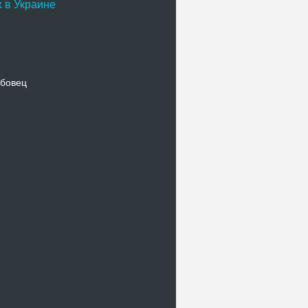
 в Украине
бовец