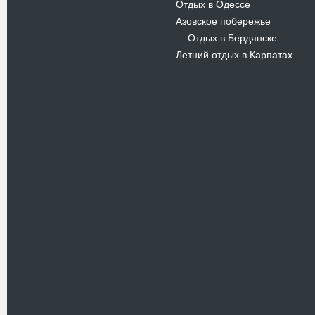
Отдых в Одессе
Азовское побережье
Отдых в Бердянске
-
Летний отдых в Карпатах
Новости
В Киевском музеи авиации
пройдет развлекательно-
просветительский проект
Самальот Фест 3
17.05.16
Самальот Фест 3 в
Государственном Музее Авиации.
“#Самальот_fest 3” – масштабный
развлекательно-