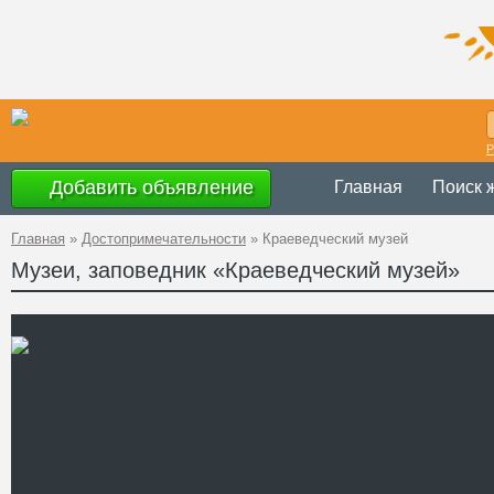
Р
Добавить объявление
Главная
Поиск 
Главная
»
Достопримечательности
»
Краеведческий музей
Музеи, заповедник «Краеведческий музей»
с 9.00 до 18.0
Время работы
Украина
,
Винн
Адрес
49°0'48''N, 28°3
GPS Координаты
+38 (04355) 2-
Телефон
Сайт
Смотреть отзывы