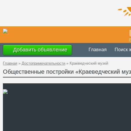
Р
Добавить объявление
Главная
Поиск 
Главная
»
Достопримечательности
»
Краеведческий музей
Общественные постройки «Краеведческий му
с 9.00 до 17.0
Время работы
Украина
,
Винн
Адрес
48°40'21''N, 28
GPS Координаты
+38 (04335) 2-
Телефон
Сайт
Смотреть отзывы