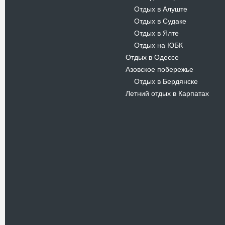
Отдых в Алуште
-
Отдых в Судаке
-
Отдых в Ялте
-
Отдых на ЮБК
-
Отдых в Одессе
Азовское побережье
Отдых в Бердянске
-
Летний отдых в Карпатах
Новости
В Киевском музеи авиации
пройдет развлекательно-
просветительский проект