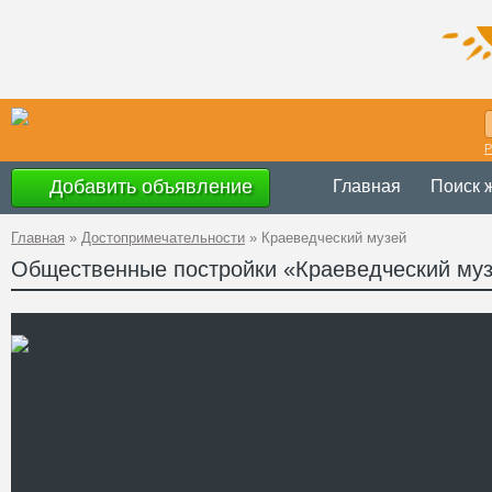
Р
Добавить объявление
Главная
Поиск 
Главная
»
Достопримечательности
»
Краеведческий музей
Общественные постройки «Краеведческий му
с 10.00 до 18.
Время работы
Украина
,
Херсо
Адрес
(Соборная)
GPS
46°37'46''N, 32°
Координаты
+38 (0552) 22-9
Телефон
http://hokm.ks.u
Сайт