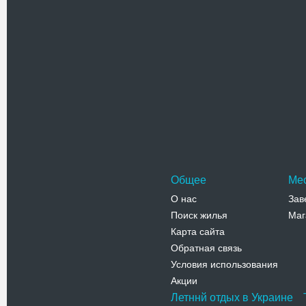
Телефо
Обществ
Здание, к
Централь
Херсонск
Адрес:
у
Января, 2
Телефо
Общее
Ме
О нас
Зав
Поиск жилья
Маг
Карта сайта
Обратная связь
Условия использования
Акции
Летннй отдых в Украине