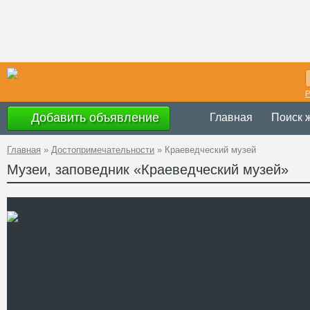
Р
Добавить объявление
Главная
Поиск 
Главная
»
Достопримечательности
»
Краеведческий музей
Музеи, заповедник «Краеведческий музей»
ежедневно с 8.00
Время работы
Украина
,
Житоми
Адрес
Житомирская, 7
GPS
50°30'8''N, 29°14
Координаты
+38 (04132) 4-42
Телефон
Сайт
Смотреть отзывы