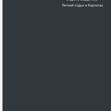
Летний отдых в Карпатах
Новости
В Киевском музеи авиации
пройдет развлекательно-
просветительский проект
Самальот Фест 3
17.05.16
Самальот Фест 3 в
Государственном Музее Авиации.
“#Самальот_fest 3” – масштабный
развлекательно-
просветительский…