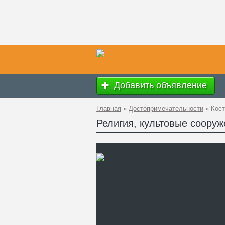
Добавить объявление
Главная
»
Достопримечательности
»
Кост
Религия, культовые соору
Ад
GP
Те
Са
Ед