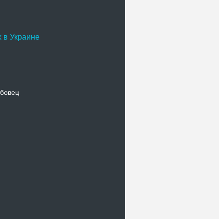
 в Украине
бовец