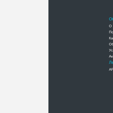
О
О 
По
Ка
Об
Ус
Ак
Л
А