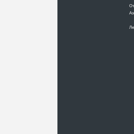
От
Аз
Ле
Новости
В Киевском музеи авиации
пройдет развлекательно-
просветительский проект
Самальот Фест 3
17.05.16
Самальот Фест 3 в
Государственном Музее Авиации.
“#Самальот_fest 3” – масштабный