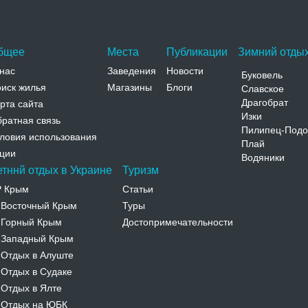
Кирилла и Мефодия, 23
Телефон:
бщее
Места
Публикации
Зимний отдых
нас
Заведения
Новости
Буковель
иск жилья
Магазины
Блоги
Славское
Драгобрат
рта сайта
Изки
ратная связь
Пилипец-Подо
ловия использования
Плай
ции
Водяники
етннй отдых в Украине
Туризм
Р Крым
Статьи
Восточный Крым
Туры
-
Горный Крым
Достопримечательности
-
Западный Крым
-
Отдых в Алуште
-
Отдых в Судаке
-
Отдых в Ялте
-
Отдых на ЮБК
-