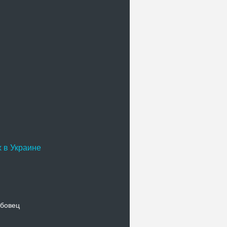
 в Украине
бовец