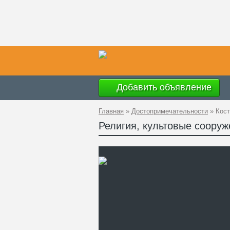
Добавить объявление
Главная
»
Достопримечательности
»
Кост
Религия, культовые соору
Ад
GP
Те
Са