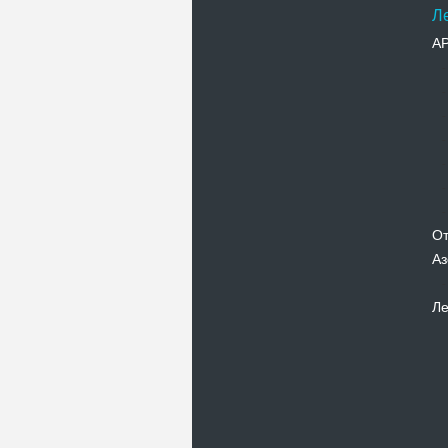
Л
А
От
Аз
Ле