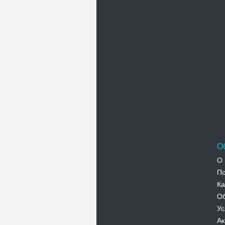
П
О
О 
По
Ка
Об
Ус
Ак