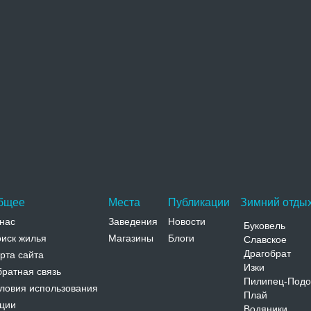
охожие достопримечательности
Храм Косьмы и Дамьяна (Костел Всех святых)
Греко-католический храм Святых бессребреников
Космы и Дамиана расположен недалеко от центра
Хорова рядом с трассой.…
Адрес:
ул. Шевченко Львовская, Ходоров, ул. Шевченко
Телефон:
бщее
Места
Публикации
Зимний отдых
нас
Заведения
Новости
Буковель
иск жилья
Магазины
Блоги
Славское
Драгобрат
рта сайта
Изки
ратная связь
Пилипец-Подо
ловия использования
Плай
ции
Водяники