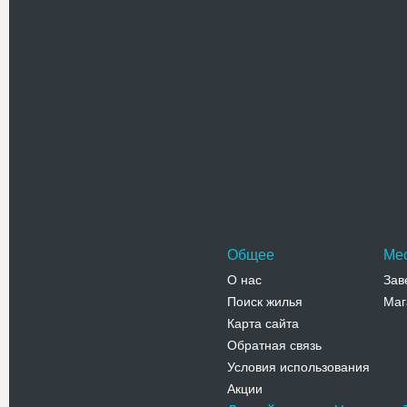
Телефо
Василиа
Василиан
западной
монастыр
находил
Адрес:
у
Львовская
Телефо
Общее
Ме
О нас
Зав
Поиск жилья
Маг
Карта сайта
Обратная связь
Условия использования
Акции