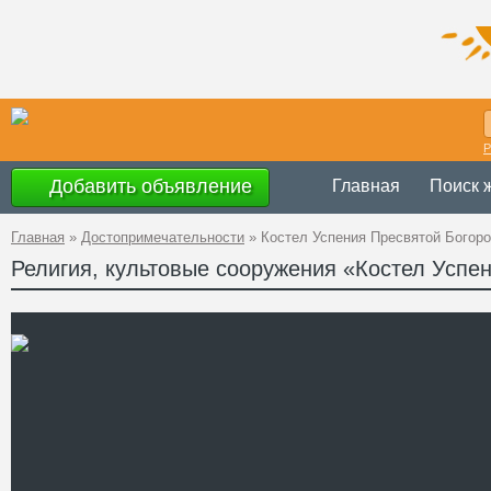
Р
Добавить объявление
Главная
Поиск 
Главная
»
Достопримечательности
»
Костел Успения Пресвятой Богор
Религия, культовые сооружения «Костел Успе
Украина
,
Львов
Адрес
49°48'21.8"N 2
A PHP Error was e
Severity: Notice
GPS Координаты
Message: Undefined 
Filename: attraction
Line Number: 62
" />
Телефон
Сайт