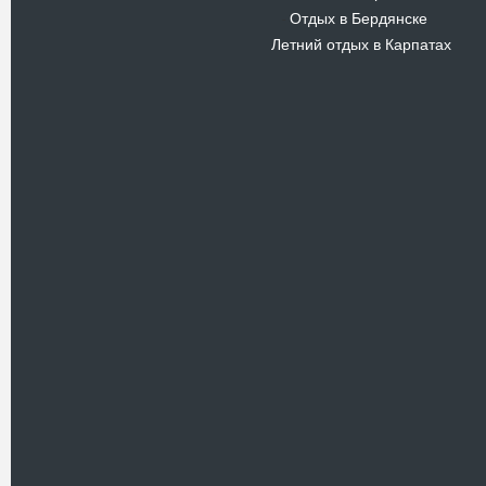
Отдых в Бердянске
-
Летний отдых в Карпатах
Новости
В Киевском музеи авиации
пройдет развлекательно-
просветительский проект
Самальот Фест 3
17.05.16
Самальот Фест 3 в
Государственном Музее Авиации.
“#Самальот_fest 3” – масштабный
развлекательно-
просветительский…