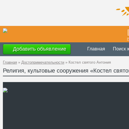
Р
Добавить объявление
Главная
Поиск 
Главная
»
Достопримечательности
»
Костел святого Антония
Религия, культовые сооружения «Костел свято
Украина
,
Терноп
Адрес
поселка
GPS
49°47'43''N, 25°2
Координаты
Телефон
Сайт
Смотреть отзывы