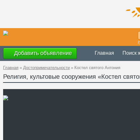
Р
Добавить объявление
Главная
Поиск 
Главная
»
Достопримечательности
»
Костел святого Антония
Религия, культовые сооружения «Костел свято
Украина
,
Ровен
Адрес
50°37'4.5''N, 27
GPS Координаты
Телефон
http://parafiakor
Сайт
Смотреть отзывы
Костел святого Антония р