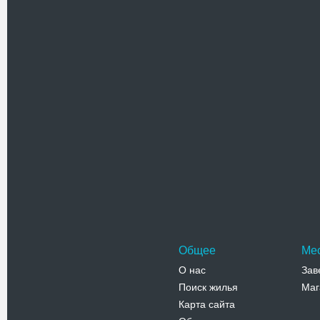
центре го
построен
Адрес:
у
Хмельницк
Телефо
Пятницк
Деревянн
Пятницы 
Новый Ко
…
Адрес:
п
Корец
Телефо
Общее
Ме
О нас
Зав
Поиск жилья
Маг
Карта сайта