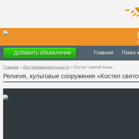
Р
Добавить объявление
Главная
Поиск 
Главная
»
Достопримечательности
»
Костел святой Анны
Религия, культовые сооружения «Костел свят
Украина
,
Терно
Адрес
49°25'35''N, 25
GPS Координаты
Телефон
Сайт
Смотреть отзывы
Неоготический костел свя