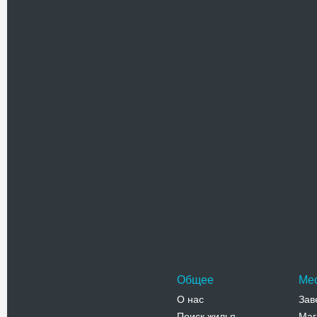
Имя
Текст комментария
Проверочный код(нажмите на ка
Общее
Ме
О нас
Зав
Поиск жилья
Маг