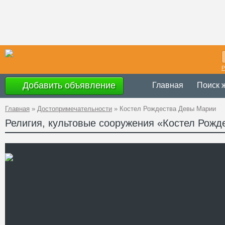
Р
Добавить объявление
Главная
Поиск 
Главная
»
Достопримечательности
»
Костел Рождества Девы Марии
Религия, культовые сооружения «Костел Рож
Украина
,
Одесск
Адрес
района
GPS
46°46'12''N, 30°2
Координаты
Телефон
Сайт
Смотреть отзывы