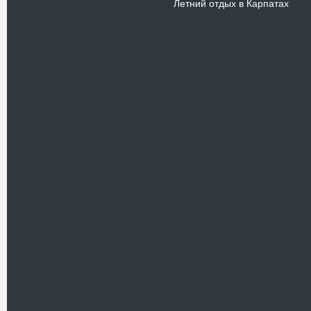
Летний отдых в Карпатах
Новости
В Киевском музеи авиации
пройдет развлекательно-
просветительский проект
Самальот Фест 3
17.05.16
Самальот Фест 3 в
Государственном Музее Авиации.
“#Самальот_fest 3” – масштабный
развлекательно-
просветительский…
В Одессе пройдет