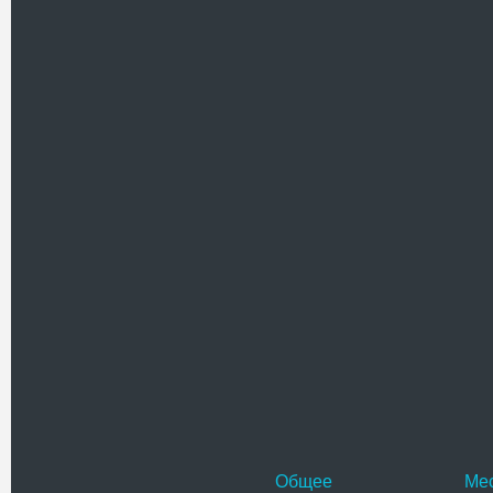
первым.
Имя
Текст комментария
Проверочный код(нажмите на ка
Общее
Ме