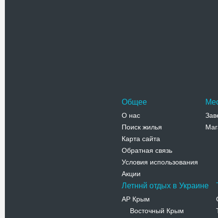
Церковь 
Церковь Р
расположе
Дубровица
Адрес:
п
Дубровиц
Телефо
Общее
Ме
О нас
Зав
Поиск жилья
Маг
Карта сайта
Обратная связь
Условия использования
Акции
Летннй отдых в Украине
АР Крым
Восточный Крым
-