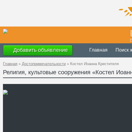
Р
Добавить объявление
Главная
Поиск 
Главная
»
Достопримечательности
»
Костел Иоанна Крестителя
Религия, культовые сооружения «Костел Иоан
Украина
,
Ровен
Адрес
51°34'14"N, 26
GPS Координаты
Телефон
Сайт
Смотреть отзывы
Костел Иоанна Крестителя