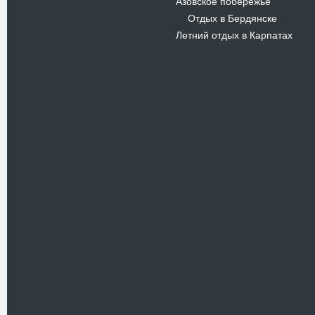
Азовское побережье
Отдых в Бердянске
-
Летний отдых в Карпатах
Новости
В Киевском музеи авиации
пройдет развлекательно-
просветительский проект
Самальот Фест 3
17.05.16
Самальот Фест 3 в
Государственном Музее Авиации.
“#Самальот_fest 3” – масштабный
развлекательно-
просветительский…