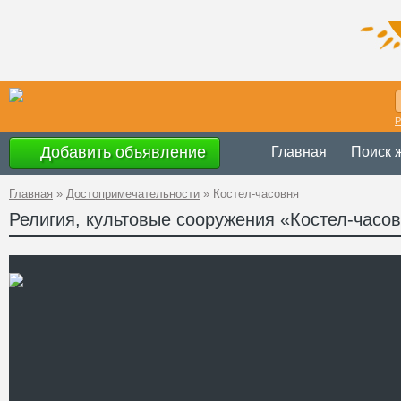
Р
Добавить объявление
Главная
Поиск 
Главная
»
Достопримечательности
»
Костел-часовня
Религия, культовые сооружения «Костел-часо
Украина
,
Львов
Адрес
района
50°03'40.0"N 23
A PHP Error was en
Severity: Notice
GPS
Message: Undefined o
Координаты
Filename: attractions
Line Number: 62
" />
Телефон
Сайт