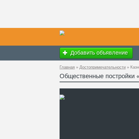
Добавить объявление
Главная
»
Достопримечательности
»
Казн
Общественные постройки «
Ад
GP
Ко
Те
Са