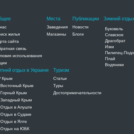
Телефон:
бщее
Места
Публикации
Зимний отдых
нас
Заведения
Новости
Буковель
иск жилья
Магазины
Блоги
Славское
Драгобрат
рта сайта
Изки
ратная связь
Пилипец-Подо
ловия использования
Плай
ции
Водяники
етннй отдых в Украине
Туризм
Р Крым
Статьи
Восточный Крым
Туры
-
Горный Крым
Достопримечательности
-
Западный Крым
-
Отдых в Алуште
-
Отдых в Судаке
-
Отдых в Ялте
-
Отдых на ЮБК
-