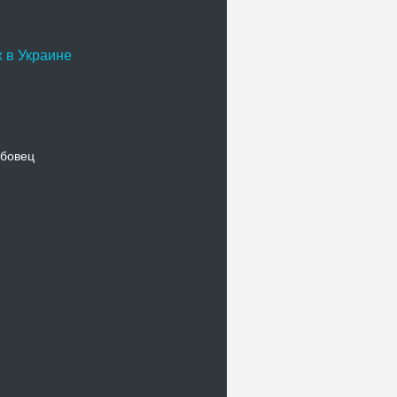
 в Украине
бовец