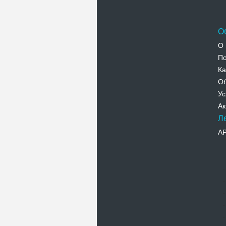
О
О 
По
Ка
Об
Ус
Ак
Л
А