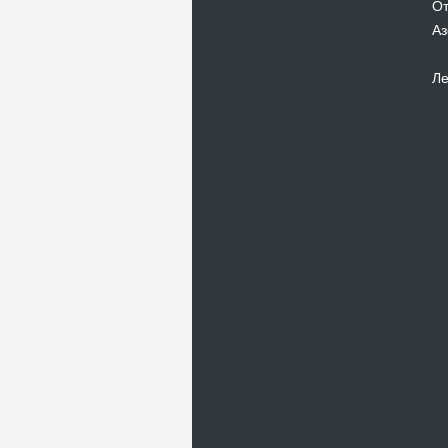
От
Аз
Ле
Новости
В Киевском музеи авиации
пройдет развлекательно-
просветительский проект
Самальот Фест 3
17.05.16
Самальот Фест 3 в
Государственном Музее Авиации.
“#Самальот_fest 3” – масштабный
развлекательно-