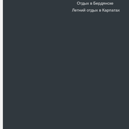
Отдых в Бердянске
-
Летний отдых в Карпатах
Новости
В Киевском музеи авиации
пройдет развлекательно-
просветительский проект
Самальот Фест 3
17.05.16
Самальот Фест 3 в
Государственном Музее Авиации.
“#Самальот_fest 3” – масштабный
развлекательно-
просветительский…