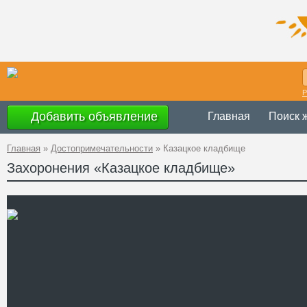
Р
Добавить объявление
Главная
Поиск 
Главная
»
Достопримечательности
»
Казацкое кладбище
Захоронения «Казацкое кладбище»
Украина
,
Винн
Адрес
48°20'13.5''N, 2
GPS Координаты
Телефон
Сайт
Смотреть отзывы
Старое казацкое кладбищ