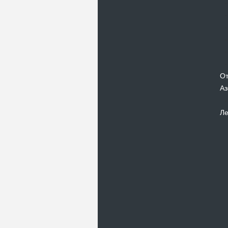
От
Аз
Ле
Новости
В Киевском музеи авиации