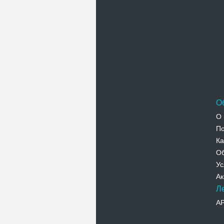
О
О 
По
Ка
Об
Ус
Ак
Л
А