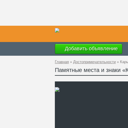
Добавить объявление
Главная
»
Достопримечательности
»
Кар
Памятные места и знаки 
Ад
GP
Те
Са
Ка
до