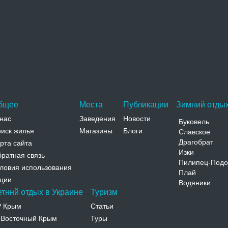
Скалы МОПРа
Геологический памятник природы, известный как
скалы МОПРа расположены в южной части Кривого
Рога по обоим…
Адрес:
ул. Мариупольская, ул. Юных Коммунаров
Днепропетровская, Кривой Рог, ул. Мариупольская, ул.
Юных Коммунаров
Телефон:
бщее
Места
Публикации
Зимний отдых
нас
Заведения
Новости
Буковель
иск жилья
Магазины
Блоги
Славское
Драгобрат
рта сайта
Изки
ратная связь
Пилипец-Подо
ловия использования
Плай
ции
Водяники
етннй отдых в Украине
Туризм
Р Крым
Статьи
Восточный Крым
Туры
-