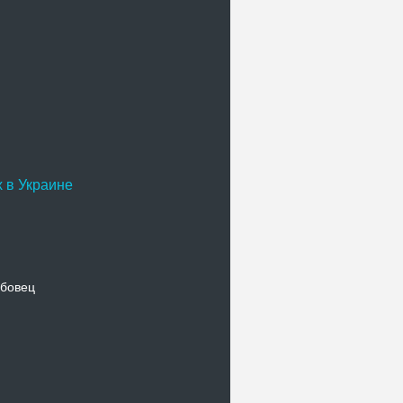
 в Украине
бовец