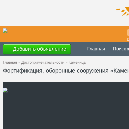
Р
Добавить объявление
Главная
Поиск 
Главная
»
Достопримечательности
»
Каменица
Фортификация, оборонные сооружения «Каме
Украина
,
Киевс
Адрес
49°32'59''N, 30
GPS Координаты
Телефон
Сайт
Смотреть отзывы
Небольшое двухэтажное з