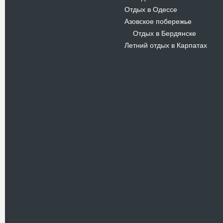
Отдых в Одессе
Азовское побережье
Отдых в Бердянске
-
Летний отдых в Карпатах
Новости
В Киевском музеи авиации
пройдет развлекательно-
просветительский проект
Самальот Фест 3
17.05.16
Самальот Фест 3 в
Государственном Музее Авиации.
“#Самальот_fest 3” – масштабный