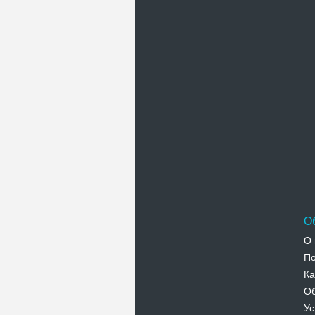
П
О
О 
По
Ка
Об
Ус