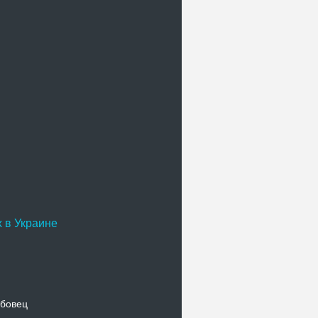
 в Украине
бовец