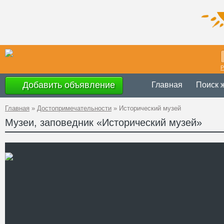
Р
Добавить объявление
Главная
Поиск 
Главная
»
Достопримечательности
»
Исторический музей
Музеи, заповедник «Исторический музей»
с 10.00 до 18.00
Время работы
воскресенье
Украина
,
Киевск
Адрес
GPS
50°20'50''N, 30°5
Координаты
+38 (04495) 6-79
Телефон
http://boryspilmus
Сайт