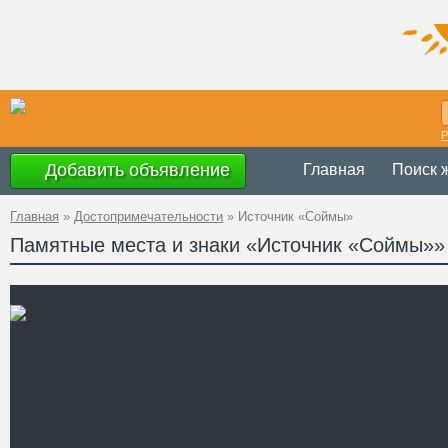
Р
Добавить объявление
Главная
Поиск 
Главная
»
Достопримечательности
»
Источник «Соймы»
Памятные места и знаки «Источник «Соймы»»
Украина
,
Закар
Адрес
48°33'38''N, 23
GPS Координаты
Телефон
Сайт
Смотреть отзывы
Источник минеральной во