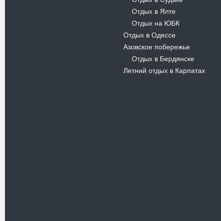
-
Отдых в Ялте
-
Отдых на ЮБК
-
Отдых в Одессе
Азовское побережье
Отдых в Бердянске
-
Летний отдых в Карпатах
Новости
В Киевском музеи авиации
пройдет развлекательно-
просветительский проект
Самальот Фест 3
17.05.16