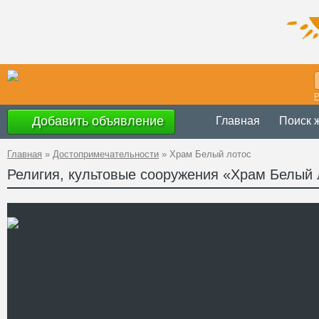
Р
Добавить объявление
Главная
Поиск 
Главная
»
Достопримечательности
»
Храм Белый лотос
Религия, культовые сооружения «Храм Белый 
по воскресенья
Время работы
Украина
,
Черск
Адрес
49°27'22''N, 32°
GPS Координаты
+38 (0472) 37-
Телефон
http://lao-muey
Сайт
Смотреть отзывы