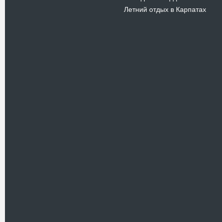
Летний отдых в Карпатах
Новости
В Киевском музеи авиации
пройдет развлекательно-
просветительский проект
Самальот Фест 3
17.05.16
Самальот Фест 3 в
Государственном Музее Авиации.
“#Самальот_fest 3” – масштабный
развлекательно-
просветительский…