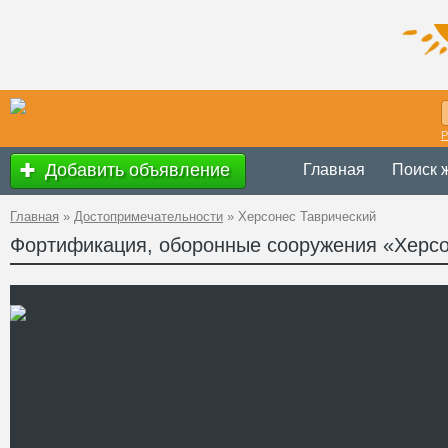
Р
Добавить объявление
Главная
Поиск 
Главная
»
Достопримечательности
»
Херсонес Таврический
Фортификация, оборонные сооружения «Херсо
без выходных с 
Время работы
Украина
,
АР Кр
Адрес
GPS
44°36'45''N, 33°
Координаты
+38 (0692) 24-13
Телефон
02-78
www.chersoneso
Сайт