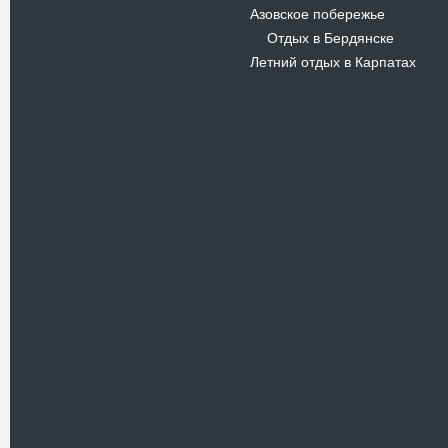
Азовское побережье
Отдых в Бердянске
-
Летний отдых в Карпатах
Новости
В Киевском музеи авиации
пройдет развлекательно-
просветительский проект
Самальот Фест 3
17.05.16
Самальот Фест 3 в
Государственном Музее Авиации.
“#Самальот_fest 3” – масштабный
развлекательно-