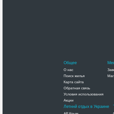
Телефо
Одесский 
Одесский 
Украины и 
Европе. С
Адрес:
п
Таможенна
Телефо
Общее
Ме
О нас
Зав
Поиск жилья
Маг
Карта сайта
Обратная связь
Условия использования
Акции
Летннй отдых в Украине
АР Крым