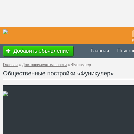
Р
Добавить объявление
Главная
Поиск 
Главная
»
Достопримечательности
»
Фуникулер
Общественные постройки «Фуникулер»
ежедневно с 8.
Время работы
Украина
,
Одес
Адрес
46°29'17''N, 30
GPS Координаты
Телефон
odessatrolley.c
Сайт
Смотреть отзывы