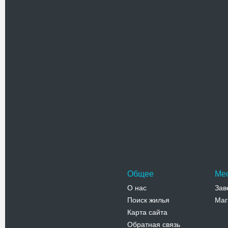
располож
улице О.
Адрес:
у
Кобылянск
Телефо
Отель Б
Здание н
отелей Ч
районе с
Адрес:
у
Заньковец
Телефо
Общее
Ме
О нас
Зав
Поиск жилья
Маг
Карта сайта
Обратная связь