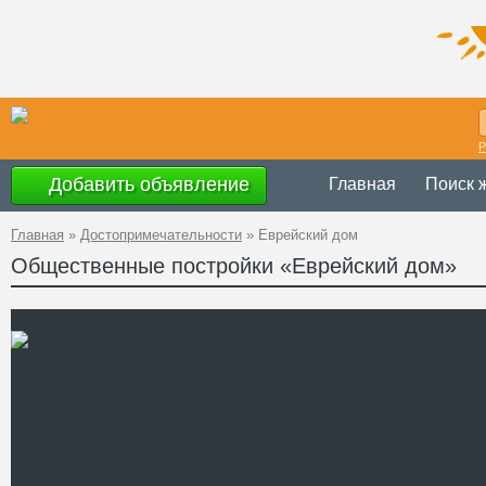
Р
Добавить объявление
Главная
Поиск 
Главная
»
Достопримечательности
»
Еврейский дом
Общественные постройки «Еврейский дом»
Украина
,
Черн
Адрес
48°17'32''N, 25
GPS Координаты
+38 (0372) 55-
Телефон
Сайт
Смотреть отзывы
Здание бывшего Еврейско