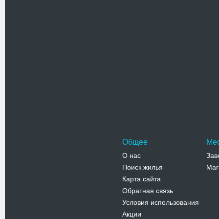
Адрес:
у
ул. Караев
Телефо
Почта-му
Музей поч
экспозици
фотографи
Адрес:
у
Евпатория,
Телефо
Общее
Ме
О нас
Зав
Поиск жилья
Маг
Карта сайта
Обратная связь
Условия использования
Акции