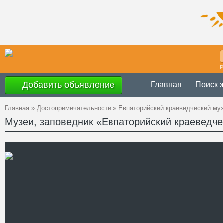
Р
Добавить объявление
Главная
Поиск 
Главная
»
Достопримечательности
»
Евпаторийский краеведческий му
Музеи, заповедник «Евпаторийский краеведче
июнь-август - ежед
Время
работы
9.00 до 17.00, вых
Украина
,
АР Крым
Адрес
GPS
45°11'14''N, 33°22'1
Координаты
+38 (06569) 3-12-8
Телефон
www.yevpatoria.mu
Сайт