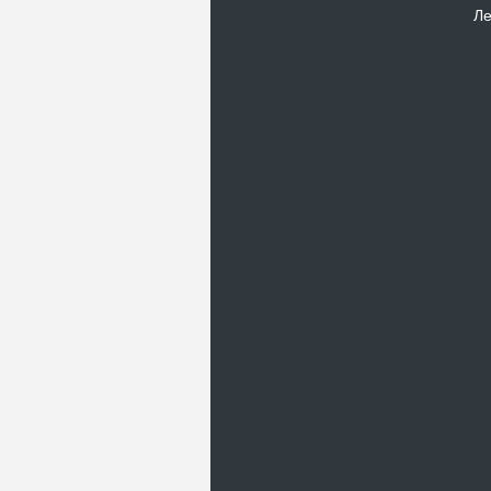
Ле
Новости
В Киевском музеи авиации
пройдет развлекательно-
просветительский проект
Самальот Фест 3
17.05.16
Самальот Фест 3 в
Государственном Музее Авиации.
“#Самальот_fest 3” – масштабный
развлекательно-
просветительский…