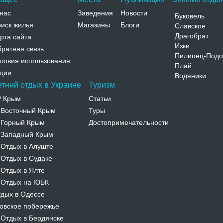
нас
Заведения
Новости
Буковель
иск жилья
Магазины
Блоги
Славское
Драгобрат
рта сайта
Изки
ратная связь
Пилипец-Подо
ловия использования
Плай
ции
Водяники
етннй отдых в Украине
Туризм
Р Крым
Статьи
Восточный Крым
Туры
-
Горный Крым
Достопримечательности
-
Западный Крым
-
Отдых в Алуште
-
Отдых в Судаке
-
Отдых в Ялте
-
Отдых на ЮБК
-
дых в Одессе
овское побережье
Отдых в Бердянске
-