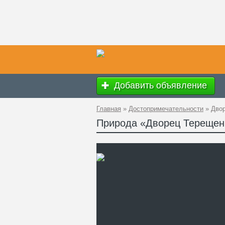
Добавить объявление
Главная
»
Достопримечательности
»
Дво
Природа «Дворец Терещен
Ад
GP
Те
Са
Дв
це