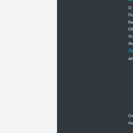
О 
По
Ка
Об
Ус
Ак
Л
А
От
Аз