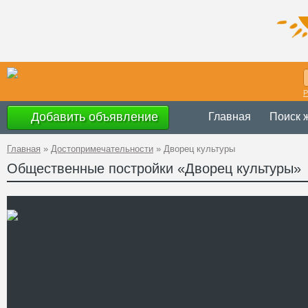
Р
Добавить объявление
Главная
Поиск 
Главная
»
Достопримечательности
»
Дворец культуры
Общественные постройки «Дворец культуры»
Украина
,
Днепр
Адрес
Ленина, 4
GPS
48°20'42''N, 33°
Координаты
+38 (5652) 3-35
Телефон
Сайт
Смотреть отзывы