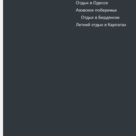
Отдых в Одессе
Азовское побережье
Отдых в Бердянске
-
Летний отдых в Карпатах
Новости
В Киевском музеи авиации
пройдет развлекательно-
просветительский проект
Самальот Фест 3
17.05.16
Самальот Фест 3 в
Государственном Музее Авиации.
“#Самальот_fest 3” – масштабный