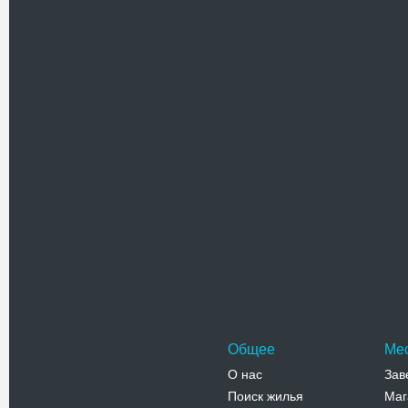
Имя
Текст комментария
Проверочный код(нажмите на ка
Общее
Ме
О нас
Зав
Поиск жилья
Маг