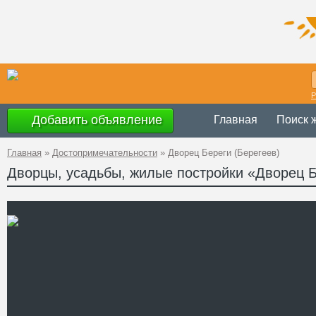
Р
Добавить объявление
Главная
Поиск 
Главная
»
Достопримечательности
»
Дворец Береги (Берегеев)
Дворцы, усадьбы, жилые постройки «Дворец Б
Украина
,
Закар
Адрес
80
GPS
48°13'56''N, 22°
Координаты
Телефон
Сайт
Смотреть отзывы