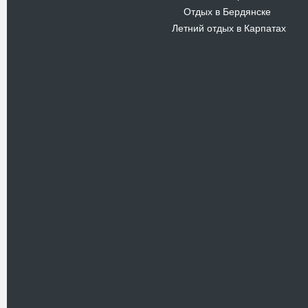
Отдых в Бердянске
-
Летний отдых в Карпатах
Новости
В Киевском музеи авиации
пройдет развлекательно-
просветительский проект
Самальот Фест 3
17.05.16
Самальот Фест 3 в
Государственном Музее Авиации.
“#Самальот_fest 3” – масштабный
развлекательно-
просветительский…