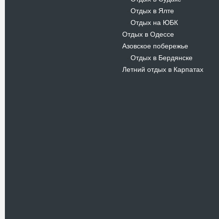
Отдых в Ялте
-
Отдых на ЮБК
-
Отдых в Одессе
Азовское побережье
Отдых в Бердянске
-
Летний отдых в Карпатах
Новости
В Киевском музеи авиации
пройдет развлекательно-
просветительский проект
Самальот Фест 3
17.05.16