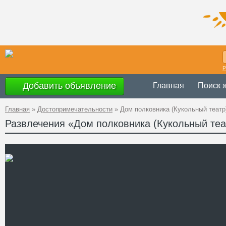
Р
Добавить объявление
Главная
Поиск 
Главная
»
Достопримечательности
»
Дом полковника (Кукольный театр
Развлечения «Дом полковника (Кукольный теа
Украина
,
Черн
Адрес
48°17'39''N, 25
GPS Координаты
+38 (0372) 52-
Телефон
Сайт
Смотреть отзывы
Одно из первых каменных 