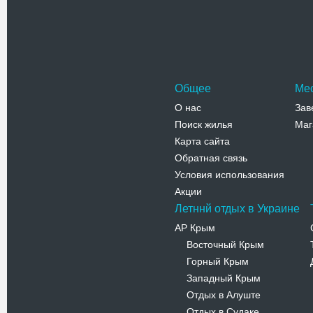
«Черновц
Адрес:
у
ул. Униве
Телефо
Общее
Ме
О нас
Зав
Поиск жилья
Маг
Карта сайта
Обратная связь
Условия использования
Акции
Летннй отдых в Украине
АР Крым
Восточный Крым
-
Горный Крым
-
Западный Крым
-
Отдых в Алуште
-
Отдых в Судаке
-