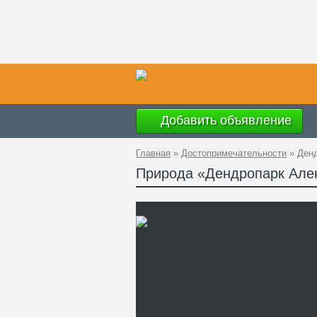
Добавить объявление
Главная
»
Достопримечательности
»
Ден
Природа «Дендропарк Але
Вр
Ад
GP
Ко
Те
Са