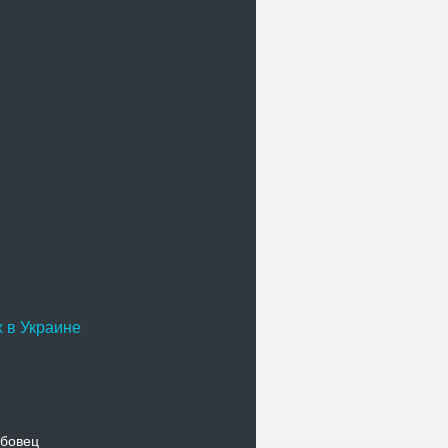
 в Украине
бовец