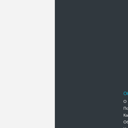
П
О
О 
По
Ка
Об