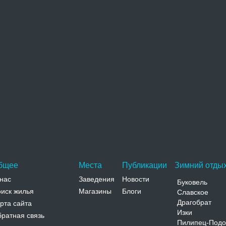
охожие достопримечательности
Парк Шевченко
Белоцерковский городской парк культуры и отдыха
имени Тараса Шевченко расположен в самом центре
города. Является…
Адрес:
пл. Соборная Киевская, Белая Церковь, пл.
Соборная
Телефон:
бщее
Места
Публикации
Зимний отдых
нас
Заведения
Новости
Буковель
иск жилья
Магазины
Блоги
Славское
Драгобрат
рта сайта
Изки
ратная связь
Пилипец-Подо