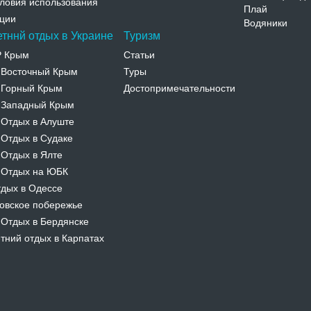
ловия использования
Плай
ции
Водяники
етннй отдых в Украине
Туризм
Р Крым
Статьи
Восточный Крым
Туры
-
Горный Крым
Достопримечательности
-
Западный Крым
-
Отдых в Алуште
-
Отдых в Судаке
-
Отдых в Ялте
-
Отдых на ЮБК
-
дых в Одессе
овское побережье
Отдых в Бердянске
-
тний отдых в Карпатах