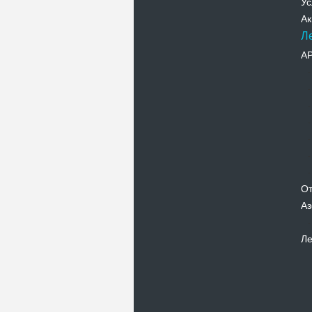
Ус
Ак
Л
А
От
Аз
Ле