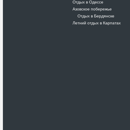
Отдых в Одессе
Азовское побережье
Отдых в Бердянске
-
Летний отдых в Карпатах
Новости
В Киевском музеи авиации
пройдет развлекательно-
просветительский проект
Самальот Фест 3
17.05.16
Самальот Фест 3 в
Государственном Музее Авиации.
“#Самальот_fest 3” – масштабный
развлекательно-