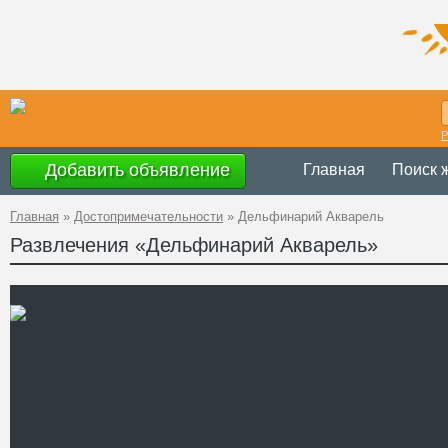
Р
Добавить объявление
Главная
Поиск 
Главная
»
Достопримечательности
»
Дельфинарий Акварель
Развлечения «Дельфинарий Акварель»
Украина
,
Херсо
Адрес
46°6'58''N, 32°5
GPS Координаты
+38 (05537) 5-
Телефон
www.delfinariu
Сайт
Смотреть отзывы
Дельфинарий «Акварель» о