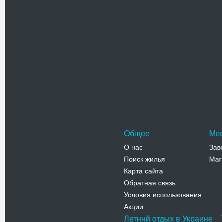
Похожие достоприме
Деревянн
Еще одна 
Черче ряд
построен в
Адрес:
у
Шевченко
Телефо
Общее
Ме
О нас
Зав
Поиск жилья
Маг
Карта сайта
Обратная связь
Условия использования
Акции
Летннй отдых в Украине