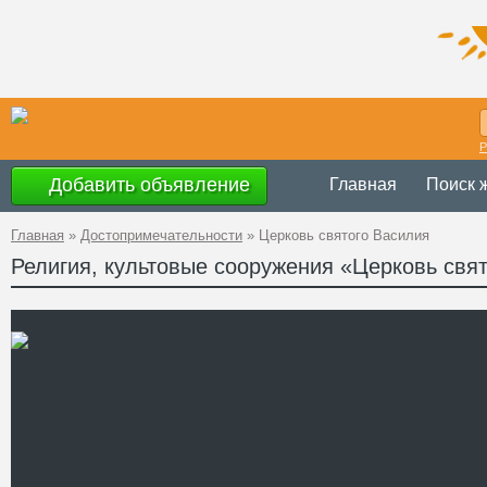
Р
Добавить объявление
Главная
Поиск 
Главная
»
Достопримечательности
»
Церковь святого Василия
Религия, культовые сооружения «Церковь свя
Украина
,
Ивано-
Адрес
Рогатинского р-н
GPS
49°25'52''N, 24°3
Координаты
Телефон
Сайт
Смотреть отзывы