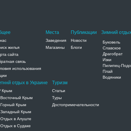
Адрес:
ул. Бетховена, 2 Черновицкая, Черновцы, ул.
Бетховена, 2
Телефон:
бщее
Места
Публикации
Зимний отдых
нас
Заведения
Новости
Буковель
иск жилья
Магазины
Блоги
Славское
Драгобрат
рта сайта
Изки
ратная связь
Пилипец-Подо
ловия использования
Плай
ции
Водяники
етннй отдых в Украине
Туризм
Р Крым
Статьи
Восточный Крым
Туры
-
Горный Крым
Достопримечательности
-
Западный Крым
-
Отдых в Алуште
-
Отдых в Судаке
-