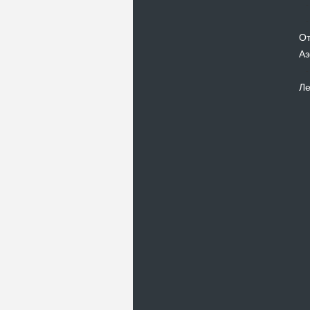
От
Аз
Ле
Новости
В Киевском музеи авиации
пройдет развлекательно-
просветительский проект
Самальот Фест 3
17.05.16
Самальот Фест 3 в