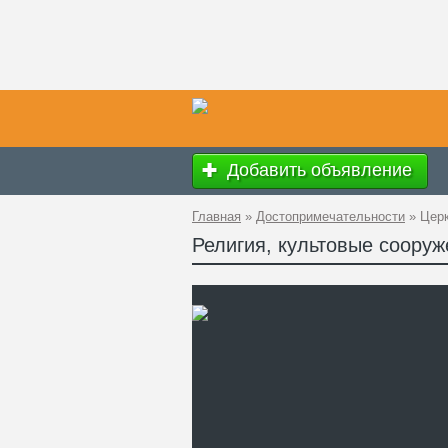
Добавить объявление
Главная
»
Достопримечательности
»
Церк
Религия, культовые соору
Ад
GP
Ко
Те
Са