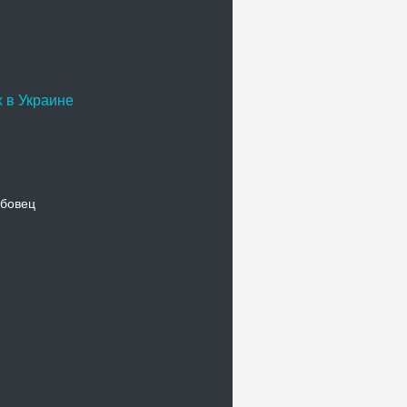
 в Украине
бовец