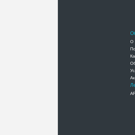
О
О 
По
Ка
Об
Ус
Ак
Л
А