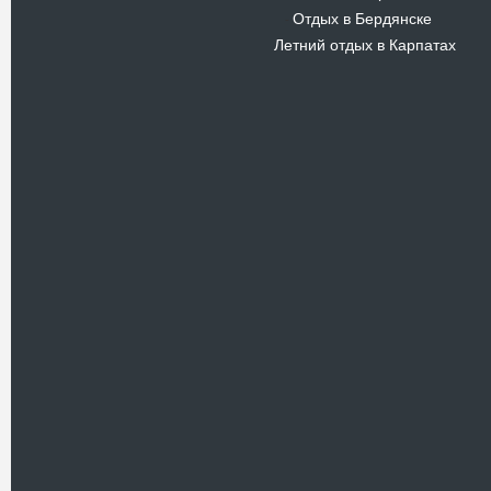
Отдых в Бердянске
-
Летний отдых в Карпатах
Новости
В Киевском музеи авиации
пройдет развлекательно-
просветительский проект
Самальот Фест 3
17.05.16
Самальот Фест 3 в
Государственном Музее Авиации.
“#Самальот_fest 3” – масштабный
развлекательно-
просветительский…