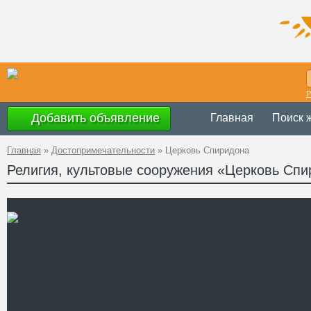
Р
Добавить объявление
Главная
Поиск 
Главная
»
Достопримечательности
»
Церковь Спиридона
Религия, культовые сооружения «Церковь Сп
Украина
,
Киевск
Адрес
Сквирского райо
GPS
49°46'20''N, 29°5
Координаты
Телефон
Сайт
Смотреть отзывы