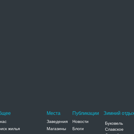
Клеванский замок
Обветшалое здание Клеванского замка расположено
в западной части поселка. Замок был заложен во
второй половине…
Адрес:
ул. Госпитальная Ровенская, Клевань, ул.
Госпитальная
Телефон:
Благовещенский костел
Благовещенский костел в стиле барокко расположен
в центральной части поселка Клевань и неплохо
виден с трассы.…
Адрес:
ул. Мицкевича Ровенская, Клевань, ул.
Мицкевича
Телефон:
бщее
Места
Публикации
Зимний отдых
нас
Заведения
Новости
Буковель
иск жилья
Магазины
Блоги
Славское