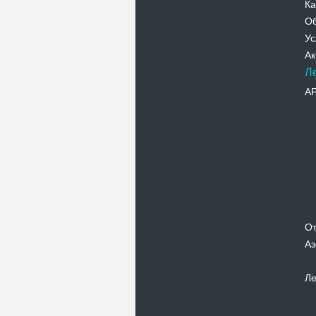
Ка
Об
Ус
Ак
Л
А
От
Аз
Ле