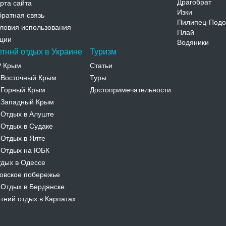
Драгобрат
рта сайта
Изки
ратная связь
Пилипец-Подо
ловия использования
Плай
ции
Водяники
етннй отдых в Украине
Туризм
Р Крым
Статьи
Восточный Крым
Туры
-
Горный Крым
Достопримечательности
-
Западный Крым
-
Отдых в Алуште
-
Отдых в Судаке
-
Отдых в Ялте
-
Отдых на ЮБК
-
дых в Одессе
овское побережье
Отдых в Бердянске
-
тний отдых в Карпатах