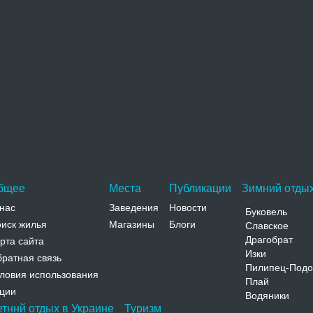
Замковая
Телефон:
Костел святого Станислава
Руины костела святого Станислава расположены на
территории села Старый Вишневец, на
противоположном от дворца…
Адрес:
с.Старый Вишневец, ул. Шлях, 30
Тернопольская, Вишневец, с.Старый Вишневец, ул. Шлях,
30
Телефон:
бщее
Места
Публикации
Зимний отдых
нас
Заведения
Новости
Буковель
иск жилья
Магазины
Блоги
Славское
Драгобрат
рта сайта
Изки
ратная связь
Пилипец-Подо
ловия использования
Плай
ции
Водяники
етннй отдых в Украине
Туризм