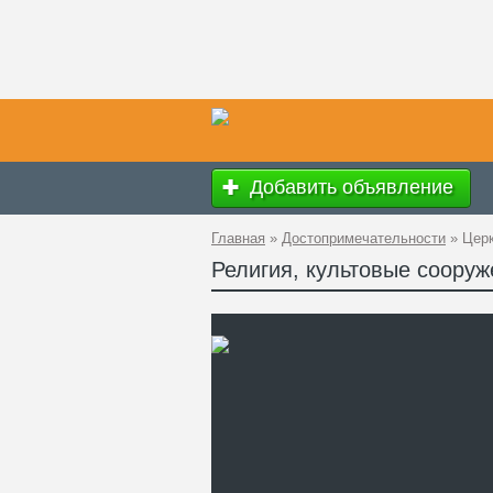
Добавить объявление
Главная
»
Достопримечательности
»
Цер
Религия, культовые соору
Ад
GP
Ко
Те
Са