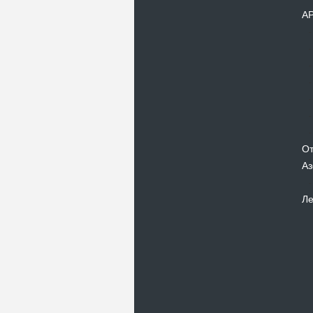
А
От
Аз
Ле
Новости