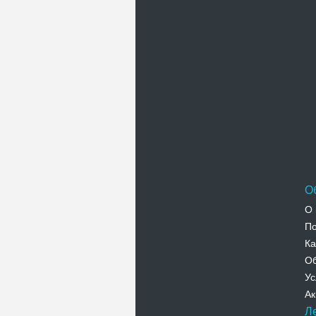
О
О 
По
Ка
Об
Ус
Ак
Л