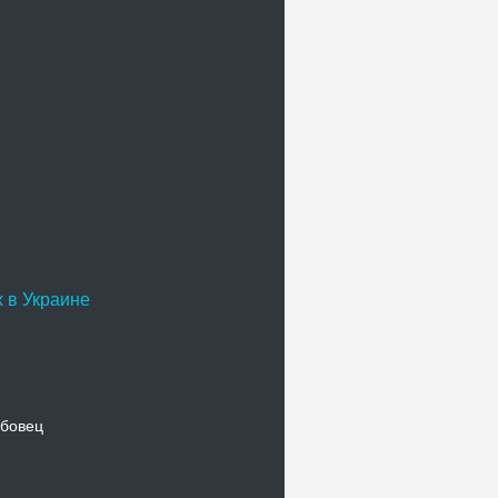
 в Украине
бовец