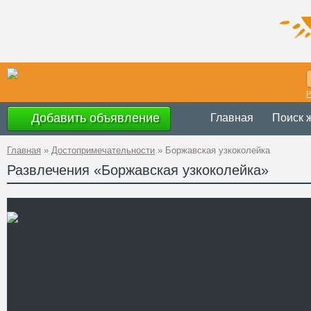
Р
Добавить объявление
Главная
Поиск 
Главная
»
Достопримечательности
»
Боржавская узкоколейка
Развлечения «Боржавская узкоколейка»
Украина
,
Закар
Адрес
48°12'39''N, 22°
GPS Координаты
+38 (050) 672-
Телефон
borzhava.ucoz.
Сайт
Смотреть отзывы
Боржавская узкоколейная 