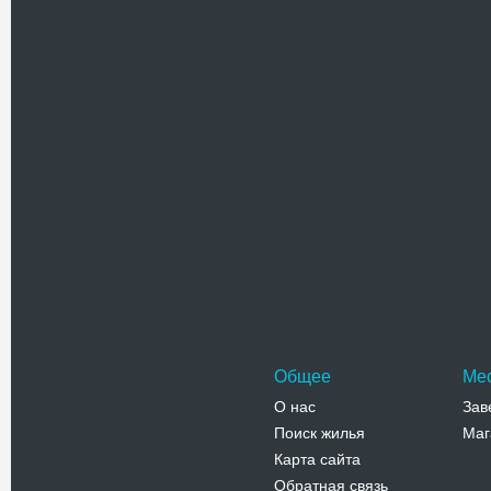
Дегустац
располож
комплекс
Адрес:
у
Телефо
(03141) 23
Дом куль
Дом куль
улицы Се
перестро
Адрес:
у
Телефо
Общее
Ме
О нас
Зав
Поиск жилья
Маг
Карта сайта
Обратная связь