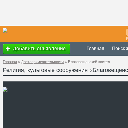
Р
Добавить объявление
Главная
Поиск 
Главная
»
Достопримечательности
»
Благовещенский костел
Религия, культовые сооружения «Благовещенс
Украина
,
Сумска
Адрес
Дзержинская)
GPS
50°54'42''N, 34°4
Координаты
Телефон
Сайт
Смотреть отзывы