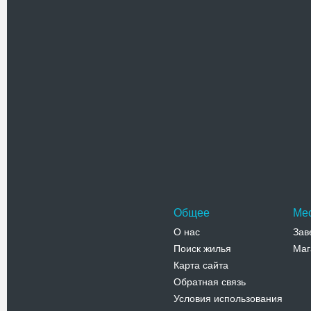
Адрес:
у
Сумская, 
Телефо
Церковь
Церковь 
располож
Сум, в и
Адрес:
у
Орджоники
Телефо
Общее
Ме
О нас
Зав
Поиск жилья
Маг
Карта сайта
Обратная связь
Условия использования