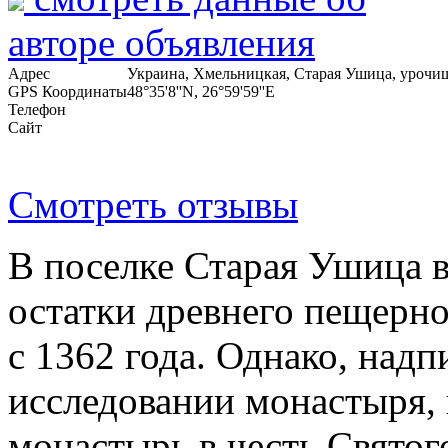
авторе объявления
Адрес
Украина
,
Хмельницкая
, Старая Ушица,
урочищ
GPS Координаты
48°35'8''N, 26°59'59''E
Телефон
Сайт
Смотреть отзывы
В поселке Старая Ушица в
остатки древнего пещерно
с 1362 года. Однако, над
исследовании монастыря, 
монастырь в честь Свято