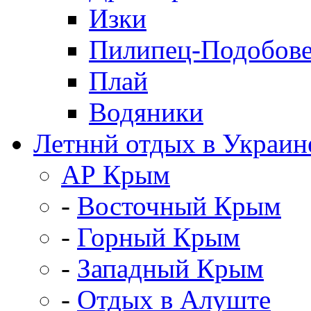
Изки
Пилипец-Подобов
Плай
Водяники
Летннй отдых в Украин
АР Крым
-
Восточный Крым
-
Горный Крым
-
Западный Крым
-
Отдых в Алуште